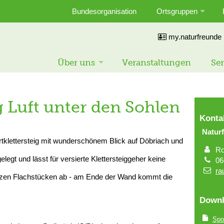
Bundesorganisation
Ortsgruppen
my.naturfreunde
Über uns
Veranstaltungen
Ser
g Luft unter den Sohlen
Konta
Natur
tklettersteig mit wunderschönem Blick auf Döbriach und
Ro
legt und lässt für versierte Klettersteiggeher keine
06
ra
rzen Flachstücken ab - am Ende der Wand kommt die
Downl
Spor