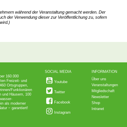
nehmern während der Veranstaltung gemacht werden. Der
ch der Verwendung dieser zur Veröffentlichung zu, sofern
wird.)
SOCIAL MEDIA
INFORMATION
über 160.000
Über uns
ten Freizeit- und
Youtube
Veranstaltungen
 460 Ortsgruppen,
rinnen/Funktionären
Mitgliedschaft
Twitter
en und Häusern, 100
Newsletter
dwasser-
Facebook
Shop
in als moderner
atur − garantiert!
Intranet
Instagram