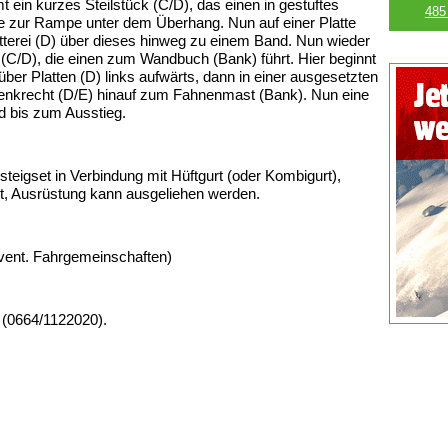
ein kurzes Steilstück (C/D), das einen in gestuftes
485
e zur Rampe unter dem Überhang. Nun auf einer Platte
letterei (D) über dieses hinweg zu einem Band. Nun wieder
ne (C/D), die einen zum Wandbuch (Bank) führt. Hier beginnt
ber Platten (D) links aufwärts, dann in einer ausgesetzten
senkrecht (D/E) hinauf zum Fahnenmast (Bank). Nun eine
d bis zum Ausstieg.
teigset in Verbindung mit Hüftgurt (oder Kombigurt),
t, Ausrüstung kann ausgeliehen werden.
vent. Fahrgemeinschaften)
 (0664/1122020).