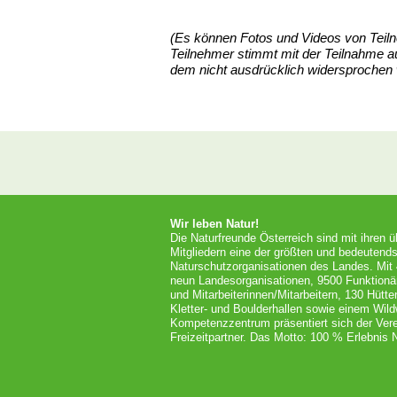
(Es können Fotos und Videos von Teil
Teilnehmer stimmt mit der Teilnahme au
dem nicht ausdrücklich widersprochen 
Wir leben Natur!
Die Naturfreunde Österreich sind mit ihren 
Mitgliedern eine der größten und bedeutends
Naturschutzorganisationen des Landes. Mit
neun Landesorganisationen, 9500 Funktionä
und Mitarbeiterinnen/Mitarbeitern, 130 Hütt
Kletter- und Boulderhallen sowie einem Wil
Kompetenzzentrum präsentiert sich der Vere
Freizeitpartner. Das Motto: 100 % Erlebnis N