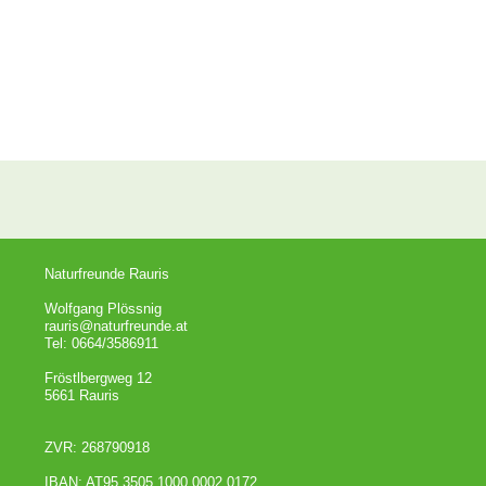
Naturfreunde Rauris
Wolfgang Plössnig
rauris@naturfreunde.at
Tel: 0664/3586911
Fröstlbergweg 12
5661 Rauris
ZVR: 268790918
IBAN: AT95 3505 1000 0002 0172