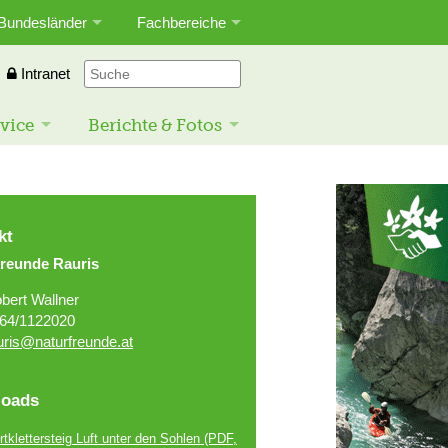
Bundesländer
Fachbereiche
Intranet
vice
Berichte & Fotos
kt
freunde Rauris
bert Wallner
64/1122020
uris@naturfreunde.at
oads
tklettersteig Luft unter den Sohlen
(PDF,