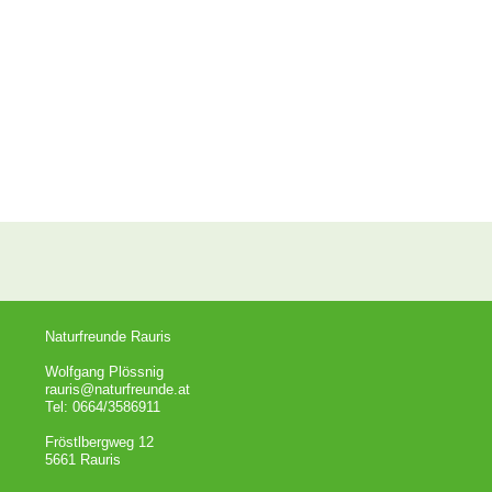
Naturfreunde Rauris
Wolfgang Plössnig
rauris@naturfreunde.at
Tel: 0664/3586911
Fröstlbergweg 12
5661 Rauris