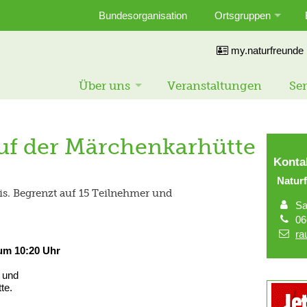
Bundesorganisation
Ortsgruppen
my.naturfreunde
Über uns
Veranstaltungen
Ser
f der Märchenkarhütte
Konta
Natur
is. Begrenzt auf 15 Teilnehmer und
Sa
06
ra
um 10:20 Uhr
 und
te.