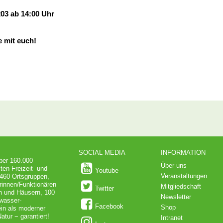
03 ab 14:00 Uhr
e mit euch!
SOCIAL MEDIA
INFORMATION
über 160.000
Über uns
ten Freizeit- und
Youtube
Veranstaltungen
 460 Ortsgruppen,
rinnen/Funktionären
Mitgliedschaft
Twitter
en und Häusern, 100
Newsletter
dwasser-
Facebook
Shop
in als moderner
atur − garantiert!
Intranet