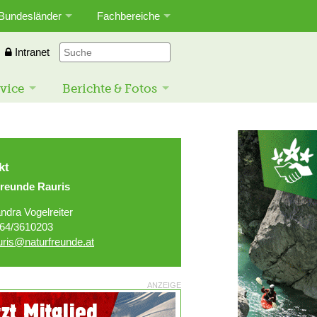
Bundesländer
Fachbereiche
Intranet
vice
Berichte & Fotos
kt
freunde Rauris
ndra Vogelreiter
64/3610203
uris@naturfreunde.at
ANZEIGE