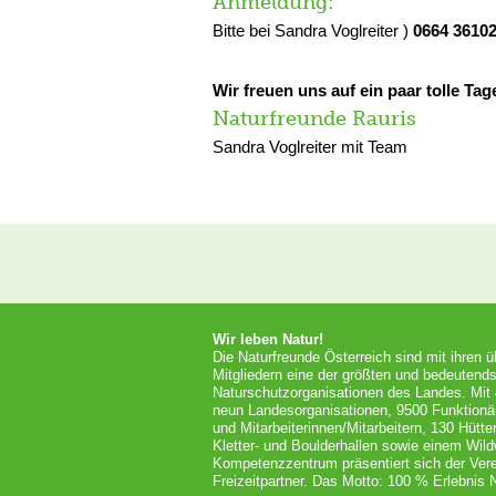
Anmeldung:
Bitte bei Sandra Voglreiter )
0664 36102
Wir freuen uns auf ein paar tolle Tag
Naturfreunde Rauris
Sandra Voglreiter mit Team
Wir leben Natur!
Die Naturfreunde Österreich sind mit ihren 
Mitgliedern eine der größten und bedeutends
Naturschutzorganisationen des Landes. Mit
neun Landesorganisationen, 9500 Funktionä
und Mitarbeiterinnen/Mitarbeitern, 130 Hütt
Kletter- und Boulderhallen sowie einem Wil
Kompetenzzentrum präsentiert sich der Vere
Freizeitpartner. Das Motto: 100 % Erlebnis N