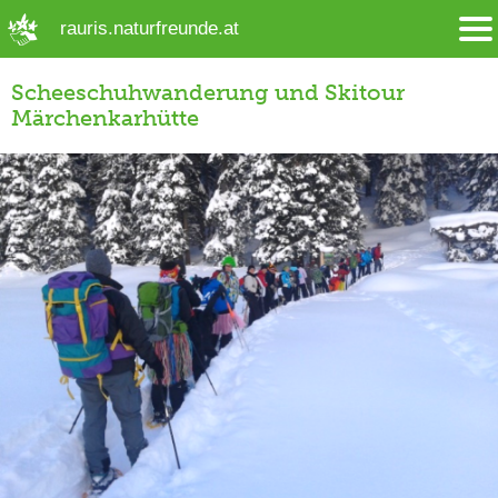
➜ Hauptregion der Seite anspringen
rauris.naturfreunde.at
Scheeschuhwanderung und Skitour
Märchenkarhütte