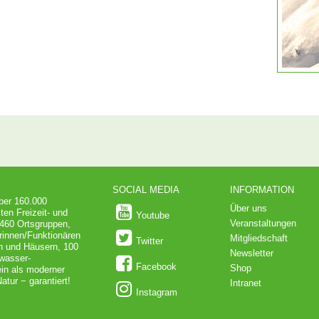
SOCIAL MEDIA
INFORMATION
über 160.000
Über uns
ten Freizeit- und
Youtube
Veranstaltungen
 460 Ortsgruppen,
rinnen/Funktionären
Mitgliedschaft
Twitter
en und Häusern, 100
Newsletter
dwasser-
Facebook
Shop
in als moderner
atur − garantiert!
Intranet
Instagram