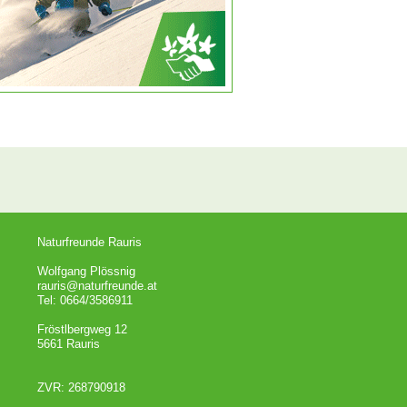
Naturfreunde Rauris
Wolfgang Plössnig
rauris@naturfreunde.at
Tel: 0664/3586911
Fröstlbergweg 12
5661 Rauris
ZVR: 268790918