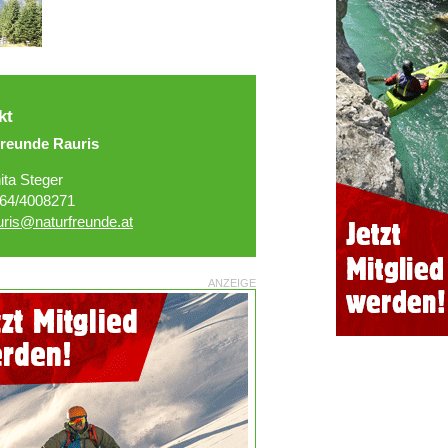
kt
freunde Rauris
ita Steger
64/4008271
uris@naturfreunde.at
ANZEIGE