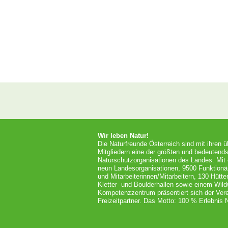
Wir leben Natur!
Die Naturfreunde Österreich sind mit ihren 
Mitgliedern eine der größten und bedeutends
Naturschutzorganisationen des Landes. Mit
neun Landesorganisationen, 9500 Funktionä
und Mitarbeiterinnen/Mitarbeitern, 130 Hütt
Kletter- und Boulderhallen sowie einem Wil
Kompetenzzentrum präsentiert sich der Vere
Freizeitpartner. Das Motto: 100 % Erlebnis N