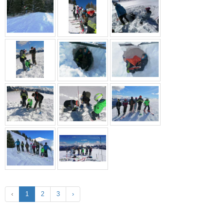
‹
1
2
3
›