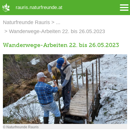
➜ Hauptregion der Seite anspringen
rauris.naturfreunde.at
Naturfreunde Rauris
Wanderwege-Arbeiten 22. bis 26.05.2023
Wanderwege-Arbeiten 22. bis 26.05.2023
© Naturfreunde Rauris