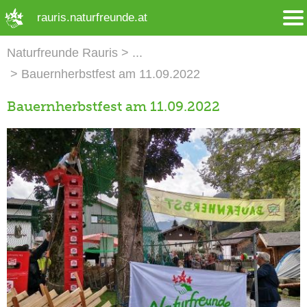
➜ Hauptregion der Seite anspringen
rauris.naturfreunde.at
Naturfreunde Rauris
Bauernherbstfest am 11.09.2022
Bauernherbstfest am 11.09.2022