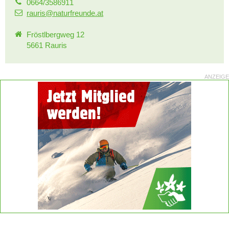
0664/3586911
rauris@naturfreunde.at
Fröstlbergweg 12
5661 Rauris
ANZEIGE