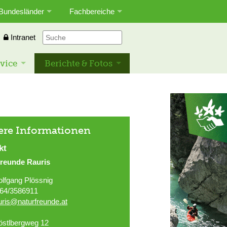
Bundesländer
Fachbereiche
Intranet
vice
Berichte & Fotos
ere Informationen
kt
freunde Rauris
lfgang Plössnig
64/3586911
uris@naturfreunde.at
östlbergweg 12