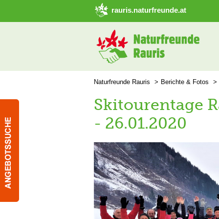
➜ Hauptregion der Seite anspringen
rauris.naturfreunde.at
Naturfreunde Rauris
Berichte & Fotos
Skitourentage R
- 26.01.2020