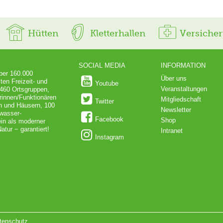
Hütten
Kletterhallen
Versiche
SOCIAL MEDIA
INFORMATION
über 160.000
Über uns
ten Freizeit- und
Youtube
Veranstaltungen
 460 Ortsgruppen,
rinnen/Funktionären
Mitgliedschaft
Twitter
en und Häusern, 100
Newsletter
dwasser-
Facebook
Shop
in als moderner
atur − garantiert!
Intranet
Instagram
tenschutz