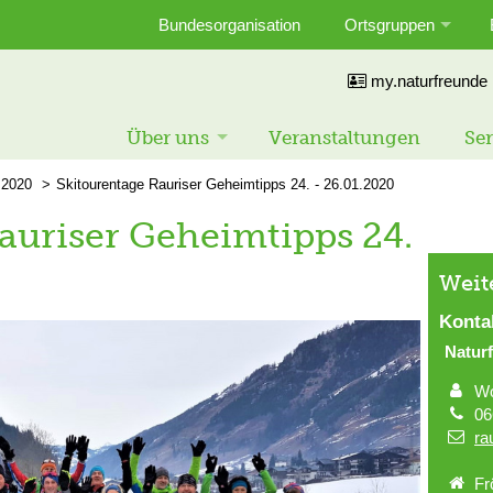
Bundesorganisation
Ortsgruppen
my.naturfreunde
Über uns
Veranstaltungen
Ser
2020
Skitourentage Rauriser Geheimtipps 24. - 26.01.2020
auriser Geheimtipps 24.
Weit
Konta
Natur
Wo
06
ra
Fr