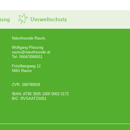
rung
Umweltschutz
Naturfreunde Rauris
Wolfgang Plössnig
rauris@naturfreunde.at
Tel: 0664/3586911
Fröstlbergweg 12
5661 Rauris
ZVR: 268790918
IBAN: AT95 3505 1000 0002 0172
BIC: RVSAAT2S051