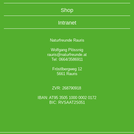
Shop
Intranet
Naturfreunde Rauris
Wolfgang Plössnig
rauris@naturfreunde.at
Tel: 0664/3586911
Fröstlbergweg 12
5661 Rauris
ZVR: 268790918
IBAN: AT95 3505 1000 0002 0172
BIC: RVSAAT2S051