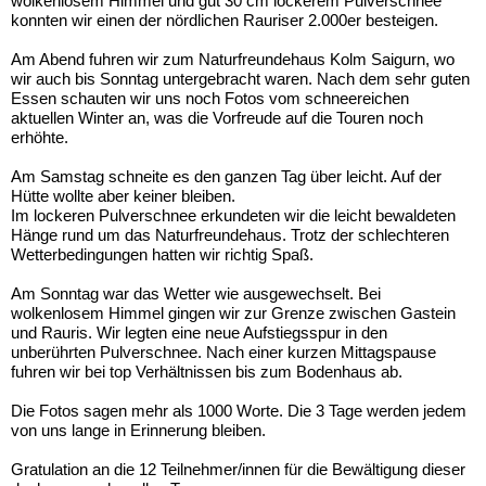
wolkenlosem Himmel und gut 30 cm lockerem Pulverschnee
konnten wir einen der nördlichen Rauriser 2.000er besteigen.
Am Abend fuhren wir zum Naturfreundehaus Kolm Saigurn, wo
wir auch bis Sonntag untergebracht waren. Nach dem sehr guten
Essen schauten wir uns noch Fotos vom schneereichen
aktuellen Winter an, was die Vorfreude auf die Touren noch
erhöhte.
Am Samstag schneite es den ganzen Tag über leicht. Auf der
Hütte wollte aber keiner bleiben.
Im lockeren Pulverschnee erkundeten wir die leicht bewaldeten
Hänge rund um das Naturfreundehaus. Trotz der schlechteren
Wetterbedingungen hatten wir richtig Spaß.
Am Sonntag war das Wetter wie ausgewechselt. Bei
wolkenlosem Himmel gingen wir zur Grenze zwischen Gastein
und Rauris. Wir legten eine neue Aufstiegsspur in den
unberührten Pulverschnee. Nach einer kurzen Mittagspause
fuhren wir bei top Verhältnissen bis zum Bodenhaus ab.
Die Fotos sagen mehr als 1000 Worte. Die 3 Tage werden jedem
von uns lange in Erinnerung bleiben.
Gratulation an die 12 Teilnehmer/innen für die Bewältigung dieser