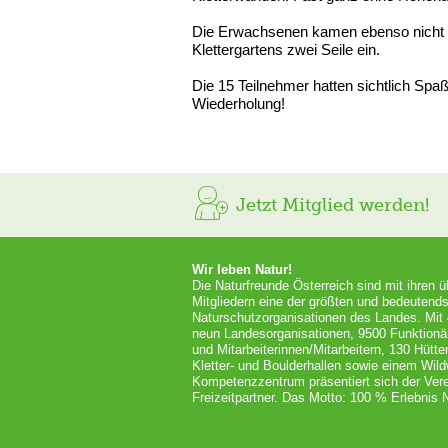
Die Erwachsenen kamen ebenso nicht z
Klettergartens zwei Seile ein.
Die 15 Teilnehmer hatten sichtlich Spa
Wiederholung!
Jetzt Mitglied werden!
Wir leben Natur!
Die Naturfreunde Österreich sind mit ihren 
Mitgliedern eine der größten und bedeutends
Naturschutzorganisationen des Landes. Mit
neun Landesorganisationen, 9500 Funktionä
und Mitarbeiterinnen/Mitarbeitern, 130 Hütt
Kletter- und Boulderhallen sowie einem Wil
Kompetenzzentrum präsentiert sich der Vere
Freizeitpartner. Das Motto: 100 % Erlebnis N