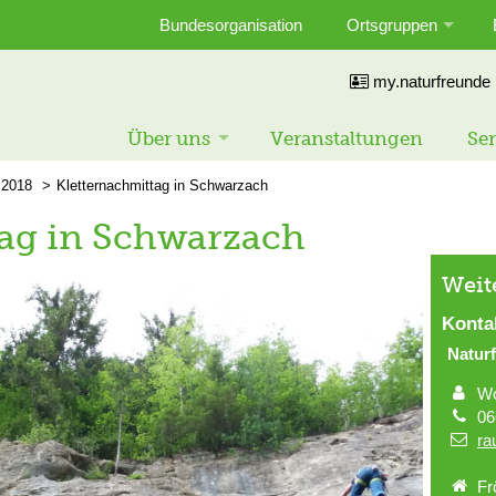
Bundesorganisation
Ortsgruppen
my.naturfreunde
Über uns
Veranstaltungen
Ser
2018
Kletternachmittag in Schwarzach
tag in Schwarzach
Weit
Konta
Natur
Wo
06
ra
Fr