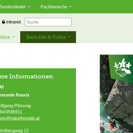
Bundesländer
Fachbereiche
Intranet
vice
Berichte & Fotos
ere Informationen
kt
freunde Rauris
lfgang Plössnig
64/3586911
uris@naturfreunde.at
östlbergweg 12