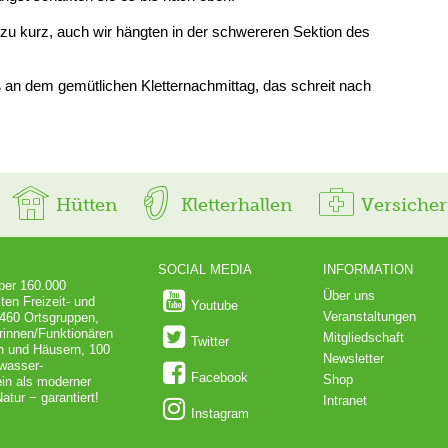
u kurz, auch wir hängten in der schwereren Sektion des
ß an dem gemütlichen Kletternachmittag, das schreit nach
Hütten
Kletterhallen
Versiche
SOCIAL MEDIA
INFORMATION
über 160.000
Über uns
ten Freizeit- und
Youtube
Veranstaltungen
 460 Ortsgruppen,
rinnen/Funktionären
Mitgliedschaft
Twitter
en und Häusern, 100
Newsletter
dwasser-
Facebook
Shop
in als moderner
atur − garantiert!
Intranet
Instagram