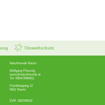
rung
Umweltschutz
Naturfreunde Rauris
Wolfgang Plössnig
rauris@naturfreunde.at
Tel: 0664/3586911
Fröstlbergweg 12
5661 Rauris
ZVR: 268790918