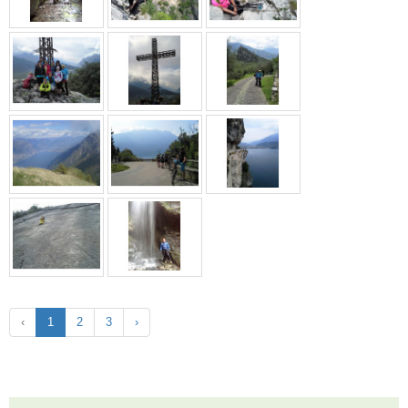
‹
1
2
3
›