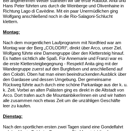
Bei angenehmen Wetter starteten wir die erste Radtour. Andi und
Hans Peter führten uns durch die Weinberge und Olivenhaine in
Richtung Lago di Cavèdine. Mit ein paar Unermüdlichen ging
Wolfgang anschließend noch in die Rio-Salagoni-Schlucht
klettern.
Montag:
Nach dem morgentlichen Laufprogramm mit Nordfried war am
Montag war der Berg „COLODRI“, direkt über Arco, unser Ziel.
Wolfgang führte eine Damengruppe über den Klettersteig hinauf.
Es hatten sichtlich alle Spaß. Für Annemarie und Franzi war es
die erste Klettersteigbegegnung - Respekt! Anita ging mit der
Wandergruppe zuerst auf den Burgfelsen und anschließend auf
den Colodri. Oben hat man einen beeindruckenden Ausblick über
den Gardasee und dessen Umgebung. Der gemeinsame
Rückweg führte auch durch eine schöne Parkanlage aus der k. u.
k. Zeit. Vorbei an alten Palästen ging es direkt in die Altstadt von
Arco. Dort trafen auch die Mountainbiker/innen ein und wir hatten
alle zusammen noch etwas Zeit um die unzähligen Geschäfte
leer zu kaufen.
Dienstag:
Nach den sportlichen ersten zwei Tagen stand eine Gondelfahrt