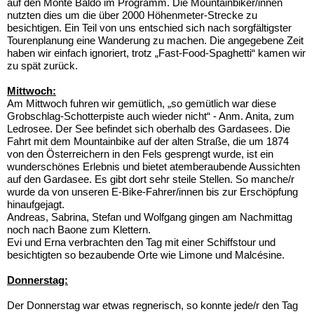
auf den Monte Baldo im Programm. Die Mountainbiker/innen
nutzten dies um die über 2000 Höhenmeter-Strecke zu
besichtigen. Ein Teil von uns entschied sich nach sorgfältigster
Tourenplanung eine Wanderung zu machen. Die angegebene Zeit
haben wir einfach ignoriert, trotz „Fast-Food-Spaghetti“ kamen wir
zu spät zurück.
Mittwoch:
Am Mittwoch fuhren wir gemütlich, „so gemütlich war diese
Grobschlag-Schotterpiste auch wieder nicht“ - Anm. Anita, zum
Ledrosee. Der See befindet sich oberhalb des Gardasees. Die
Fahrt mit dem Mountainbike auf der alten Straße, die um 1874
von den Österreichern in den Fels gesprengt wurde, ist ein
wunderschönes Erlebnis und bietet atemberaubende Aussichten
auf den Gardasee. Es gibt dort sehr steile Stellen. So manche/r
wurde da von unseren E-Bike-Fahrer/innen bis zur Erschöpfung
hinaufgejagt.
Andreas, Sabrina, Stefan und Wolfgang gingen am Nachmittag
noch nach Baone zum Klettern.
Evi und Erna verbrachten den Tag mit einer Schiffstour und
besichtigten so bezaubende Orte wie Limone und Malcésine.
Donnerstag:
Der Donnerstag war etwas regnerisch, so konnte jede/r den Tag