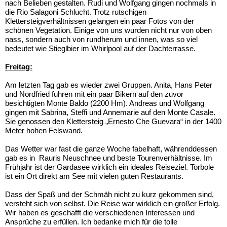
nach Belieben gestalten. Rudi und Wolfgang gingen nochmals in
die Rio Salagoni Schlucht. Trotz rutschigen
Klettersteigverhältnissen gelangen ein paar Fotos von der
schönen Vegetation. Einige von uns wurden nicht nur von oben
nass, sondern auch von rundherum und innen, was so viel
bedeutet wie Stieglbier im Whirlpool auf der Dachterrasse.
Freitag:
Am letzten Tag gab es wieder zwei Gruppen. Anita, Hans Peter
und Nordfried fuhren mit ein paar Bikern auf den zuvor
besichtigten Monte Baldo (2200 Hm). Andreas und Wolfgang
gingen mit Sabrina, Steffi und Annemarie auf den Monte Casale.
Sie genossen den Klettersteig „Ernesto Che Guevara“ in der 1400
Meter hohen Felswand.
Das Wetter war fast die ganze Woche fabelhaft, währenddessen
gab es in Rauris Neuschnee und beste Tourenverhältnisse. Im
Frühjahr ist der Gardasee wirklich ein ideales Reiseziel. Torbole
ist ein Ort direkt am See mit vielen guten Restaurants.
Dass der Spaß und der Schmäh nicht zu kurz gekommen sind,
versteht sich von selbst. Die Reise war wirklich ein großer Erfolg.
Wir haben es geschafft die verschiedenen Interessen und
Ansprüche zu erfüllen. Ich bedanke mich für die tolle